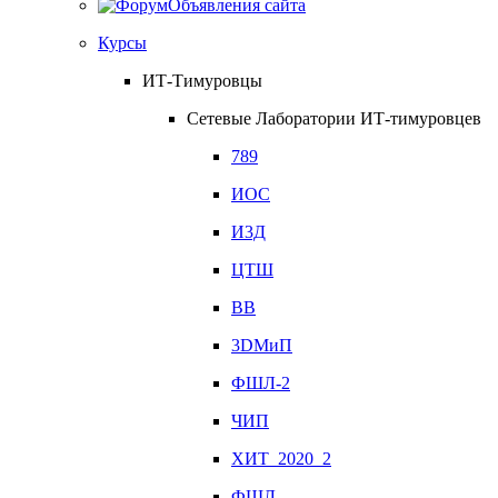
Объявления сайта
Курсы
ИТ-Тимуровцы
Сетевые Лаборатории ИТ-тимуровцев
789
ИОС
И3Д
ЦТШ
ВВ
3DМиП
ФШЛ-2
ЧИП
ХИТ_2020_2
ФШЛ